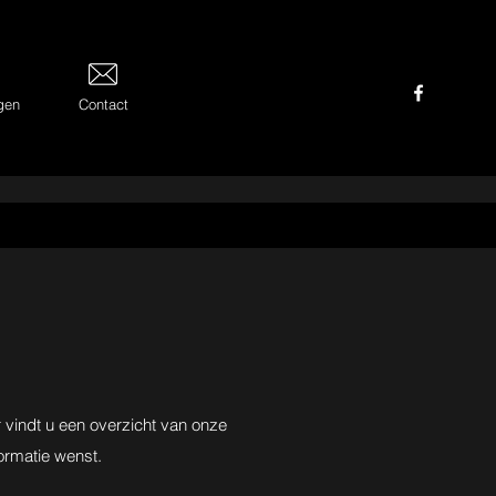
gen
Contact
 vindt u een overzicht van onze
formatie wenst.