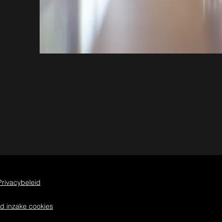
Privacybeleid
id inzake cookies