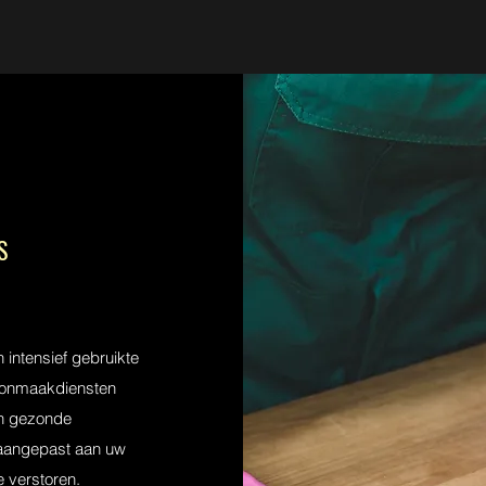
S
 intensief gebruikte
oonmaakdiensten
en gezonde
 aangepast aan uw
e verstoren.