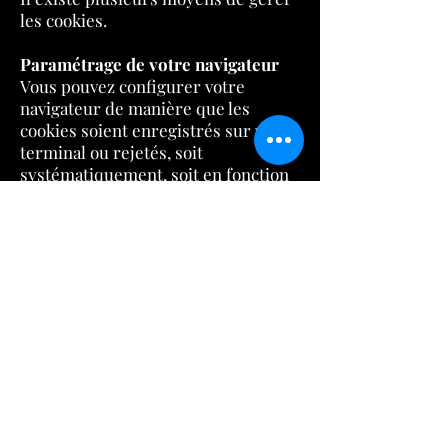
les cookies.
Paramétrage de votre navigateur
Vous pouvez configurer votre
navigateur de manière que les
cookies soient enregistrés sur votre
terminal ou rejetés, soit
systématiquement, soit en fonction
de leur émetteur. Vous pouvez
également configurer votre
navigateur de manière à ce que
l'acceptation ou le refus des cookies
vous soient proposés avant qu'un
cookie soit susceptible d’être
enregistré sur votre terminal. Voici
comment contrôler ou empêcher le
stockage des cookies :La
configuration de chaque navigateur
est différente.